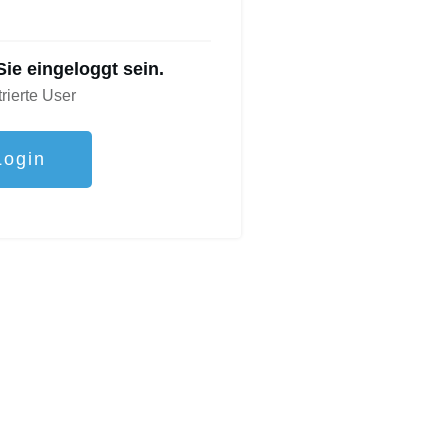
ie eingeloggt sein.
trierte User
Login