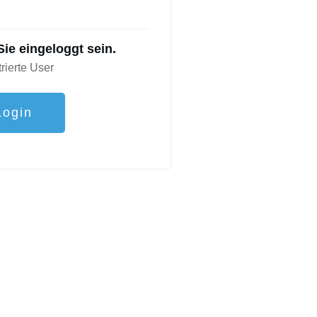
ie eingeloggt sein.
trierte User
Login